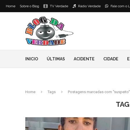
Home
Sobre o Blog
TV Verdade
Rádio Verdade
Fale com o L
INICIO
ÚLTIMAS
ACIDENTE
CIDADE
E
Home
Tags
Postagens marcadas com "suspeito"
TAG