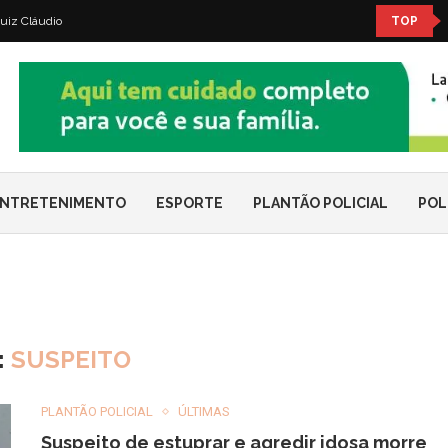
uiz Cláudio
TOP
NTRETENIMENTO
ESPORTE
PLANTÃO POLICIAL
POL
:
SUSPEITO
PLANTÃO POLICIAL
ÚLTIMAS
Suspeito de estuprar e agredir idosa morre