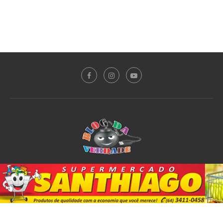
Sobre o Blog
Notícias
Plantão Policial
Acidente
Política
Esporte
@2020 - All Right Reserved. Designed and Developed by
PortalDev