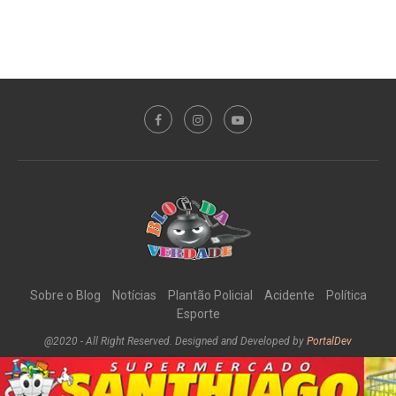
Sobre o Blog
Notícias
Plantão Policial
Acidente
Política
Esporte
@2020 - All Right Reserved. Designed and Developed by
PortalDev
DE VOLTA AO TOPO