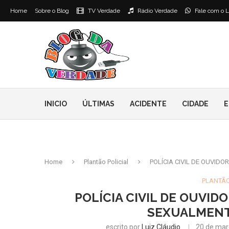
Home
Sobre o Blog
TV Verdade
Rádio Verdade
Fale com o L
INICIO
ÚLTIMAS
ACIDENTE
CIDADE
E
Home
Plantão Policial
POLÍCIA CIVIL DE OUVID
PLANTÃO
POLÍCIA CIVIL DE OUVID
SEXUALMENTE
escrito por
Luiz Cláudio
20 de mar