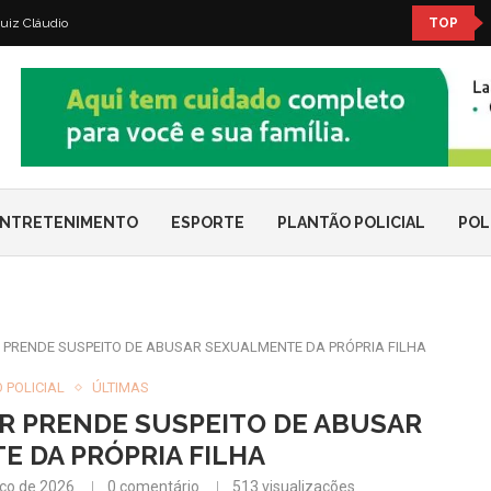
uiz Cláudio
TOP
NTRETENIMENTO
ESPORTE
PLANTÃO POLICIAL
POL
OR PRENDE SUSPEITO DE ABUSAR SEXUALMENTE DA PRÓPRIA FILHA
 POLICIAL
ÚLTIMAS
OR PRENDE SUSPEITO DE ABUSAR
 DA PRÓPRIA FILHA
ço de 2026
0 comentário
513
visualizações