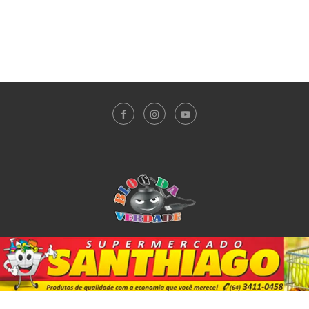
Sobre o Blog
Notícias
Plantão Policial
Acidente
Política
Esporte
@2020 - All Right Reserved. Designed and Developed by
PortalDev