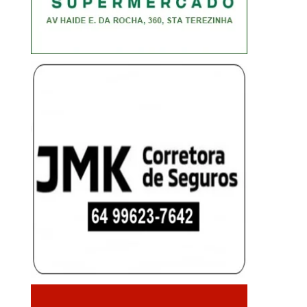
FORAGIDO DA JUSTIÇA MORRE
DANIEL VILELA É LA
APÓS TROCAR TIROS COM...
REELEIÇÃO COM MAI
6 de agosto de 2026
6 de agosto de 20