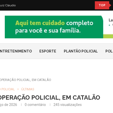
uiz Cláudio
TOP
NTRETENIMENTO
ESPORTE
PLANTÃO POLICIAL
POL
PERAÇÃO POLICIAL, EM CATALÃO
 POLICIAL
ÚLTIMAS
PERAÇÃO POLICIAL, EM CATALÃO
ço de 2026
0 comentário
245
visualizações