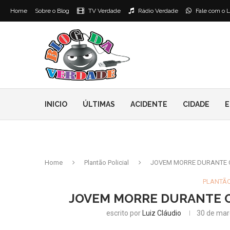
Home
Sobre o Blog
TV Verdade
Rádio Verdade
Fale com o L
INICIO
ÚLTIMAS
ACIDENTE
CIDADE
E
Home
Plantão Policial
JOVEM MORRE DURANTE O
PLANTÃO
JOVEM MORRE DURANTE O
escrito por
Luiz Cláudio
30 de mar