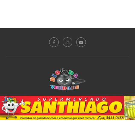
Sobre o Blog
Notícias
Plantão Policial
Acidente
Política
Esporte
@2020 - All Right Reserved. Designed and Developed by
PortalDev