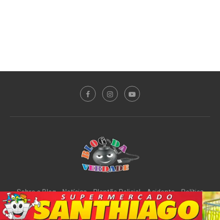
Sobre o Blog
Notícias
Plantão Policial
Acidente
Política
Esporte
@2020 - All Right Reserved. Designed and Developed by
PortalDev