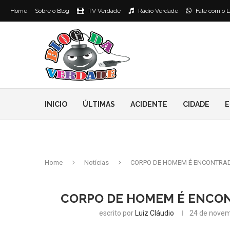
Home
Sobre o Blog
TV Verdade
Rádio Verdade
Fale com o L
INICIO
ÚLTIMAS
ACIDENTE
CIDADE
E
Home
Notícias
CORPO DE HOMEM É ENCONTRAD
CORPO DE HOMEM É ENCON
escrito por
Luiz Cláudio
24 de novem