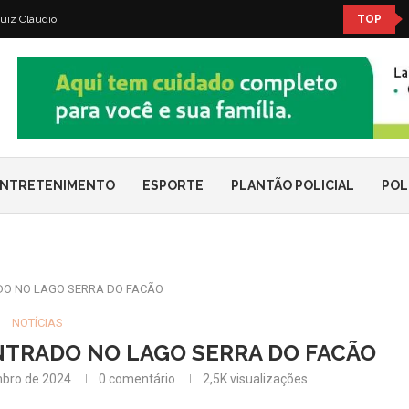
uiz Cláudio
TOP
NTRETENIMENTO
ESPORTE
PLANTÃO POLICIAL
POL
O NO LAGO SERRA DO FACÃO
NOTÍCIAS
TRADO NO LAGO SERRA DO FACÃO
bro de 2024
0 comentário
2,5K
visualizações