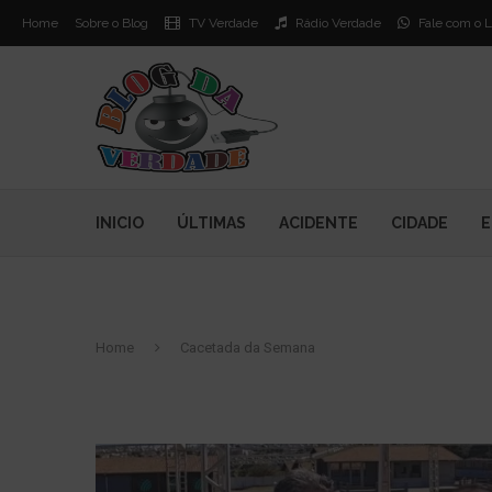
Home
Sobre o Blog
TV Verdade
Rádio Verdade
Fale com o L
INICIO
ÚLTIMAS
ACIDENTE
CIDADE
E
Home
Cacetada da Semana