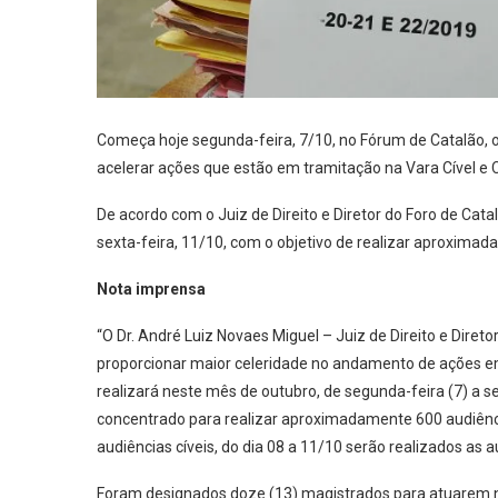
Começa hoje segunda-feira, 7/10, no Fórum de Catalão,
acelerar ações que estão em tramitação na Vara Cível e 
De acordo com o Juiz de Direito e Diretor do Foro de Cata
sexta-feira, 11/10, com o objetivo de realizar aproximad
Nota imprensa
“O Dr. André Luiz Novaes Miguel – Juiz de Direito e Diret
proporcionar maior celeridade no andamento de ações em 
realizará neste mês de outubro, de segunda-feira (7) a 
concentrado para realizar aproximadamente 600 audiência
audiências cíveis, do dia 08 a 11/10 serão realizados as a
Foram designados doze (13) magistrados para atuarem no