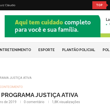
uiz Cláudio
TOP
NTRETENIMENTO
ESPORTE
PLANTÃO POLICIAL
POL
RAMA JUSTIÇA ATIVA
CONTECIMENTO
 PROGRAMA JUSTIÇA ATIVA
ro de 2019
0 comentário
1,8K
visualizações