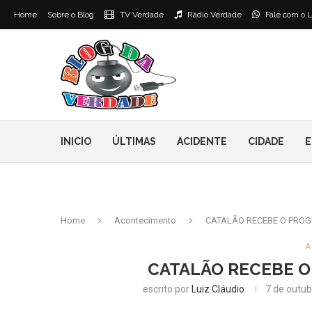
Home
Sobre o Blog
TV Verdade
Rádio Verdade
Fale com o L
INICIO
ÚLTIMAS
ACIDENTE
CIDADE
E
Home
Acontecimento
CATALÃO RECEBE O PROG
A
CATALÃO RECEBE O
escrito por
Luiz Cláudio
7 de outub