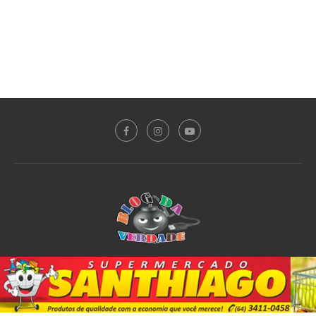
Sobre o Blog
Notícias
Plantão Policial
Acidente
Política
Esporte
@2020 - All Right Reserved. Designed and Developed by
PortalDev