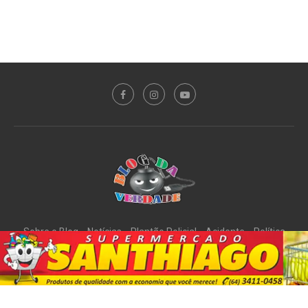
Sobre o Blog
Notícias
Plantão Policial
Acidente
Política
Esporte
@2020 - All Right Reserved. Designed and Developed by
PortalDev
DE VOLTA AO TOPO