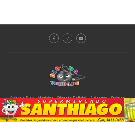
Sobre o Blog
Notícias
Plantão Policial
Acidente
Política
Esporte
@2020 - All Right Reserved. Designed and Developed by
PortalDev
DE VOLTA AO TOPO