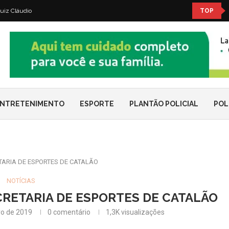
uiz Cláudio
TOP
NTRETENIMENTO
ESPORTE
PLANTÃO POLICIAL
POL
ARIA DE ESPORTES DE CATALÃO
NOTÍCIAS
RETARIA DE ESPORTES DE CATALÃO
ro de 2019
0 comentário
1,3K
visualizações