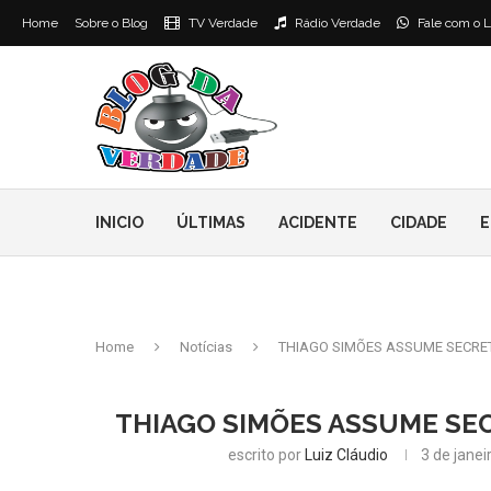
Home
Sobre o Blog
TV Verdade
Rádio Verdade
Fale com o L
INICIO
ÚLTIMAS
ACIDENTE
CIDADE
E
Home
Notícias
THIAGO SIMÕES ASSUME SECRET
THIAGO SIMÕES ASSUME SEC
escrito por
Luiz Cláudio
3 de janei