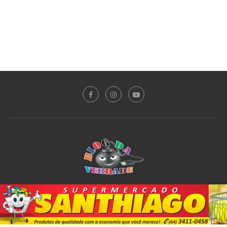
Sobre o Blog
Notícias
Plantão Policial
Acidente
Política
Esporte
@2020 - All Right Reserved. Designed and Developed by
PortalDev