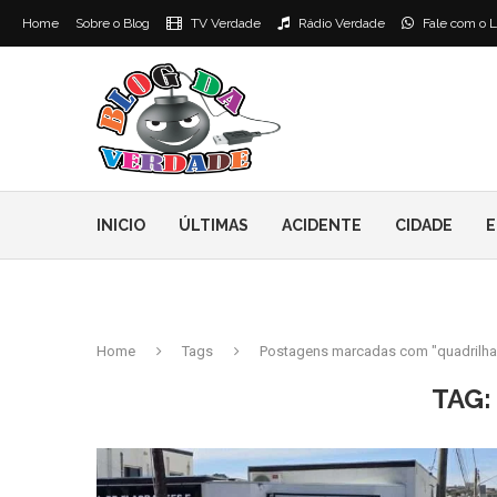
Home
Sobre o Blog
TV Verdade
Rádio Verdade
Fale com o L
INICIO
ÚLTIMAS
ACIDENTE
CIDADE
E
Home
Tags
Postagens marcadas com "quadrilha
TAG