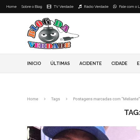
Home
Sobre o Blog
TV Verdade
Rádio Verdade
Fale com o L
INICIO
ÚLTIMAS
ACIDENTE
CIDADE
E
Home
Tags
Postagens marcadas com "Meliante"
TAG