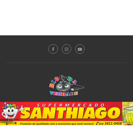
Sobre o Blog
Notícias
Plantão Policial
Acidente
Política
Esporte
@2020 - All Right Reserved. Designed and Developed by
PortalDev