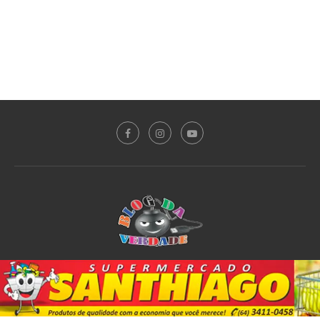
Sobre o Blog
Notícias
Plantão Policial
Acidente
Política
Esporte
@2020 - All Right Reserved. Designed and Developed by
PortalDev