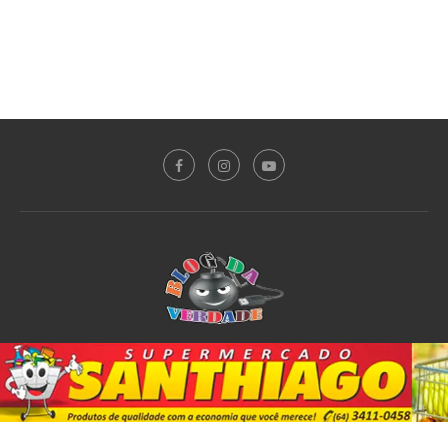
Sobre o Blog
Notícias
Plantão Policial
Acidente
Política
Esporte
@2020 - All Right Reserved. Designed and Developed by
PortalDev