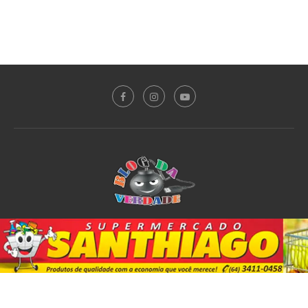
Sobre o Blog
Notícias
Plantão Policial
Acidente
Política
Esporte
@2020 - All Right Reserved. Designed and Developed by
PortalDev