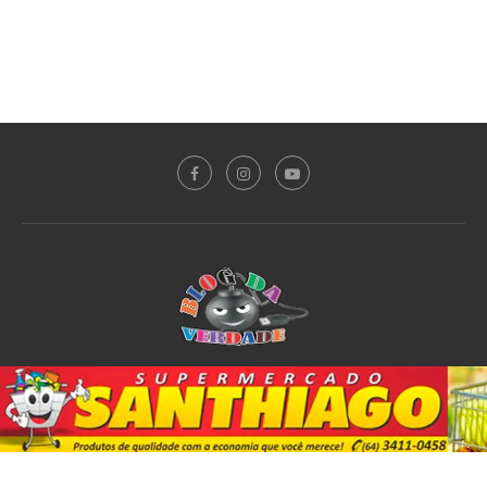
Sobre o Blog
Notícias
Plantão Policial
Acidente
Política
Esporte
@2020 - All Right Reserved. Designed and Developed by
PortalDev