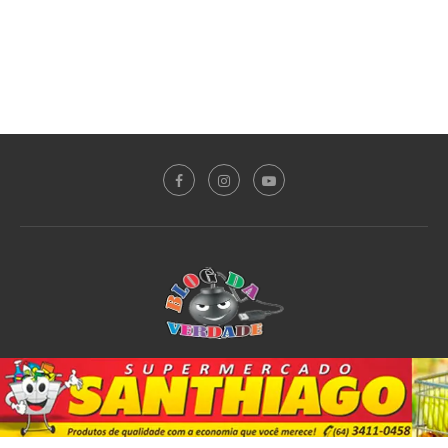
Sobre o Blog
Notícias
Plantão Policial
Acidente
Política
Esporte
@2020 - All Right Reserved. Designed and Developed by
PortalDev