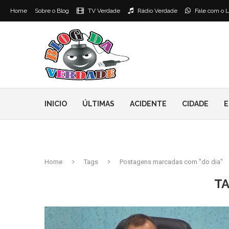
Home
Sobre o Blog
TV Verdade
Rádio Verdade
Fale com o L
INICIO
ÚLTIMAS
ACIDENTE
CIDADE
E
Home
Tags
Postagens marcadas com "do dia"
T