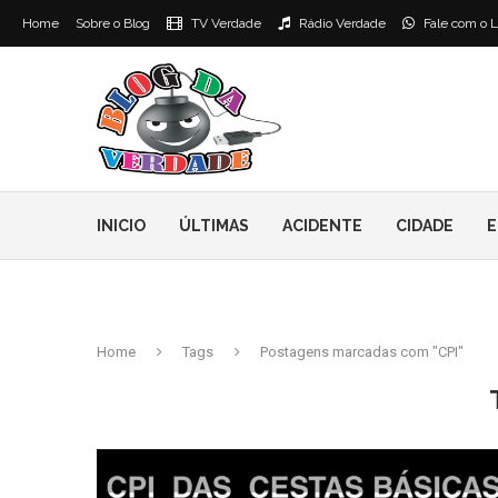
Home
Sobre o Blog
TV Verdade
Rádio Verdade
Fale com o L
INICIO
ÚLTIMAS
ACIDENTE
CIDADE
E
Home
Tags
Postagens marcadas com "CPI"