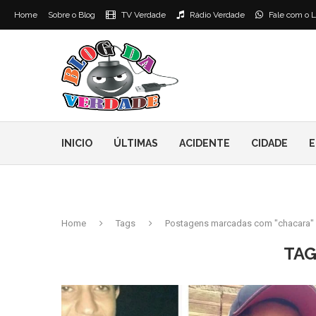
Home
Sobre o Blog
TV Verdade
Rádio Verdade
Fale com o L
INICIO
ÚLTIMAS
ACIDENTE
CIDADE
E
Home
Tags
Postagens marcadas com "chacara"
TAG