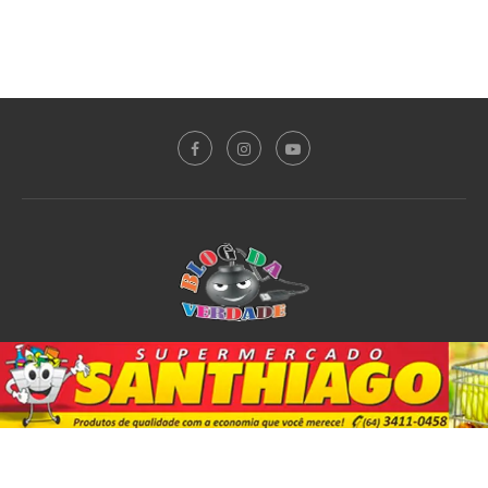
Sobre o Blog
Notícias
Plantão Policial
Acidente
Política
Esporte
@2020 - All Right Reserved. Designed and Developed by
PortalDev
DE VOLTA AO TOPO