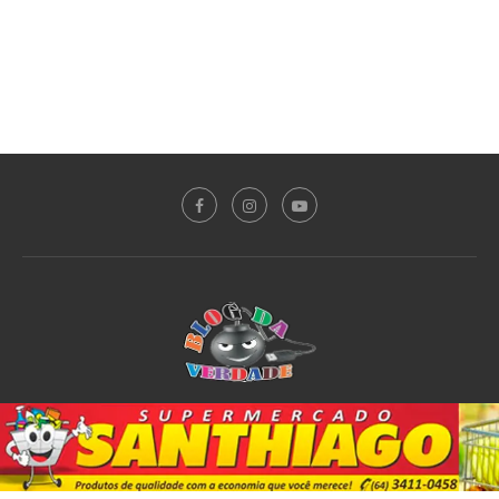
Sobre o Blog
Notícias
Plantão Policial
Acidente
Política
Esporte
@2020 - All Right Reserved. Designed and Developed by
PortalDev