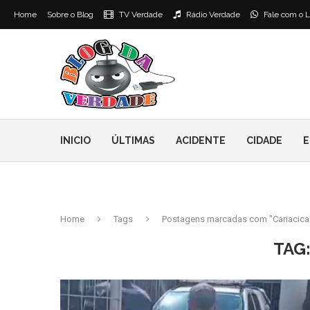
Home
Sobre o Blog
TV Verdade
Rádio Verdade
Fale com o L
INICIO
ÚLTIMAS
ACIDENTE
CIDADE
E
Home
Tags
Postagens marcadas com "Cariacica
TAG