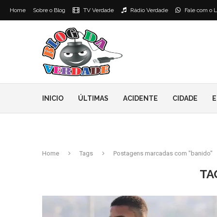
Home
Sobre o Blog
TV Verdade
Rádio Verdade
Fale com o L
INICIO
ÚLTIMAS
ACIDENTE
CIDADE
E
Home
Tags
Postagens marcadas com "banido"
TA