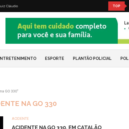
uiz Cláudio
TOP
NTRETENIMENTO
ESPORTE
PLANTÃO POLICIAL
POL
na GO 330"
DENTE NA GO 330
ACIDENTE
ACIDENTE NA GO 330, EM CATALÃO