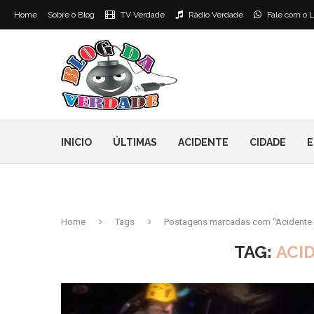
Home
Sobre o Blog
TV Verdade
Rádio Verdade
Fale com o L
INICIO
ÚLTIMAS
ACIDENTE
CIDADE
E
Home
Tags
Postagens marcadas com "Acidente 
TAG:
ACI