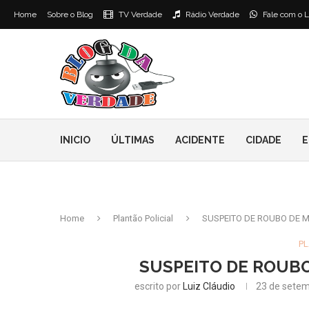
Home
Sobre o Blog
TV Verdade
Rádio Verdade
Fale com o L
INICIO
ÚLTIMAS
ACIDENTE
CIDADE
E
Home
Plantão Policial
SUSPEITO DE ROUBO DE M
PL
SUSPEITO DE ROUBO
escrito por
Luiz Cláudio
23 de setem