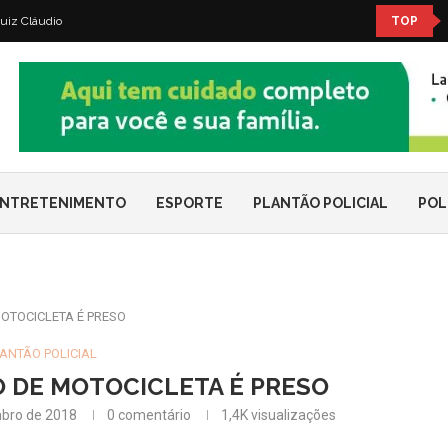
uiz Cláudio
TOP
NTRETENIMENTO
ESPORTE
PLANTÃO POLICIAL
POL
OTOCICLETA É PRESO
ANTÃO POLICIAL
 DE MOTOCICLETA É PRESO
bro de 2018
0 comentário
1,4K
visualizações