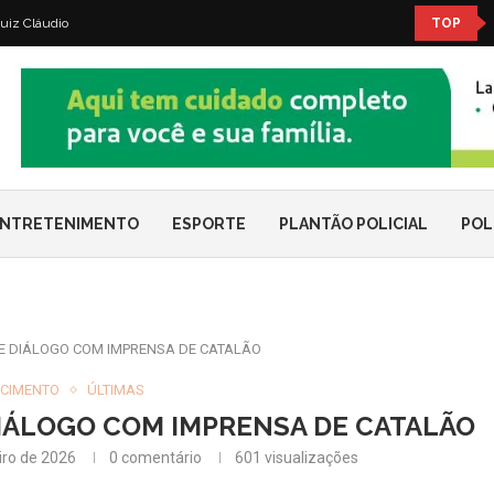
uiz Cláudio
TOP
NTRETENIMENTO
ESPORTE
PLANTÃO POLICIAL
POL
E DIÁLOGO COM IMPRENSA DE CATALÃO
CIMENTO
ÚLTIMAS
IÁLOGO COM IMPRENSA DE CATALÃO
iro de 2026
0 comentário
601
visualizações