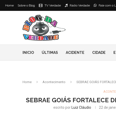
Home
Sobre o Blog
TV Verdade
Rádio Verdade
Fale com o L
INICIO
ÚLTIMAS
ACIDENTE
CIDADE
E
Home
Acontecimento
SEBRAE GOIÁS FORTALEC
ACONTE
SEBRAE GOIÁS FORTALECE D
escrito por
Luiz Cláudio
22 de jane