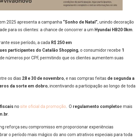
ue em 2025 apresenta a campanha
“Sonho de Natal”
, unindo decoração
ade para os clientes: a chance de concorrer a um
Hyundai HB20 0km
.
urante esse período, a cada
R$ 250 em
ues participantes do Catalão Shopping
, o consumidor recebe
1
ite de números por CPF, permitindo que os clientes aumentem suas
ntre os dias
28 e 30 de novembro
, e nas compras feitas
de segunda a
ros da sorte em dobro
, incentivando a participação ao longo de toda
fiscais
no
site oficial da promoção
. O
regulamento completo
e mais
m.br
.
ng reforça seu compromisso em proporcionar experiências
brar o período mais mágico do ano com atrativos especiais para toda