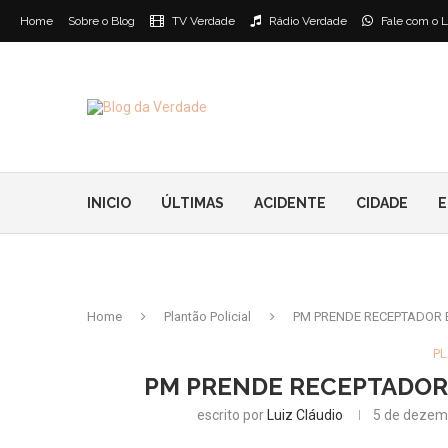
Home
Sobre o Blog
TV Verdade
Rádio Verdade
Fale com o L
INICIO
ÚLTIMAS
ACIDENTE
CIDADE
E
Home
Plantão Policial
PM PRENDE RECEPTADOR 
PL
PM PRENDE RECEPTADOR 
escrito por
Luiz Cláudio
5 de dezem