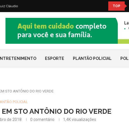
uiz Cláudio
TOP
NTRETENIMENTO
ESPORTE
PLANTÃO POLICIAL
POL
EM STO ANTÔNIO DO RIO VERDE
ANTÃO POLICIAL
EM STO ANTÔNIO DO RIO VERDE
bro de 2018
0 comentário
1,4K
visualizações