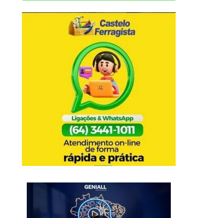
CPE PRENDE CINCO SUSPEITOS
SUSPEITO DE ROU
POR SEQUESTRO, TORTURA,
DISTRIBUIDORA NA RU
ROUBO,...
12 de julho de 202
14 de julho de 2026