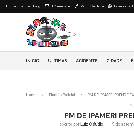
Home
Sobre o Blog
TV Verdade
Rádio Verdade
Fale com o L
INICIO
ÚLTIMAS
ACIDENTE
CIDADE
E
Home
Plantão Policial
PM DE IPAMERI PRENDE F
PL
PM DE IPAMERI PRE
escrito por
Luiz Cláudio
5 de setem