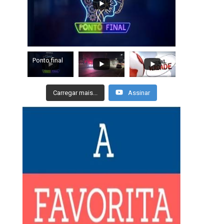
CPE PRENDE CINCO SUSPEITOS
SUSPEITO DE ROU
POR SEQUESTRO, TORTURA,
DISTRIBUIDORA NA RU
ROUBO,...
12 de julho de 202
14 de julho de 2026
Ponto final
Carregar mais...
Assinar