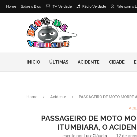
Home
Sobre o Blog
TV Verdade
Rádio Verdade
Fale com o L
INICIO
ÚLTIMAS
ACIDENTE
CIDADE
E
Home
Acidente
PASSAGEIRO DE MOTO MORRE A
ACI
PASSAGEIRO DE MOTO MOR
ITUMBIARA, O ACIDE
escrito por
Luiz Cláudio
12 de agos