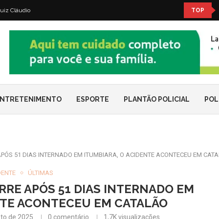
uiz Cláudio
TOP
NTRETENIMENTO
ESPORTE
PLANTÃO POLICIAL
POL
PÓS 51 DIAS INTERNADO EM ITUMBIARA, O ACIDENTE ACONTECEU EM CAT
DENTE
ÚLTIMAS
RE APÓS 51 DIAS INTERNADO EM
NTE ACONTECEU EM CATALÃO
to de 2025
0 comentário
1,7K
visualizações