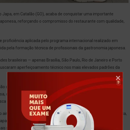
ro Japa, em Catalão (GO), acaba de conquistar uma importante
a Japonesa, reforçando o compromisso do restaurante com qualidade,
 proficiência aplicada pelo programa internacional realizado em
cida pela formação técnica de profissionais da gastronomia japonesa.
s brasileiras — apenas Brasília, São Paulo, Rio de Janeiro e Porto
 buscaram aperfeiçoamento técnico nos mais elevados padrões da
ão de Advisor, reconhecimento concedido aos profissionais aptos a
esa, contribuindo para elevar o padrão técnico e a segurança dos
usca por conhecimento nunca termina.
inda maior com nossos clientes. A culinária japonesa exige técnica,
etapas, principalmente quando trabalhamos com pescados. Nosso
ais segura.”