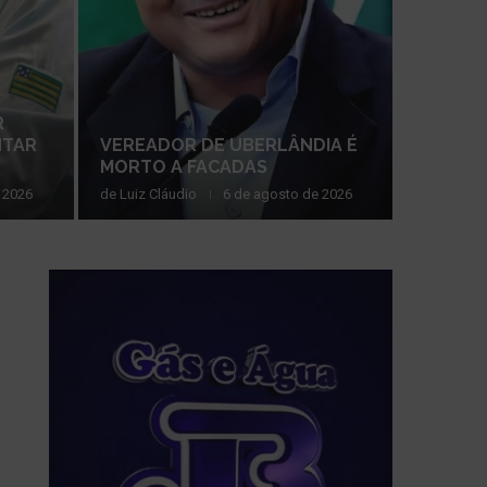
R
FORAG
NTAR
VEREADOR DE UBERLÂNDIA É
COM PO
MORTO A FACADAS
 2026
de
Luiz Cláudio
6 de agosto de 2026
de
Luiz Clá