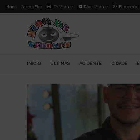
Home
Sobre o Blog
TV Verdade
Rádio Verdade
Fale com o L
INICIO
ÚLTIMAS
ACIDENTE
CIDADE
E