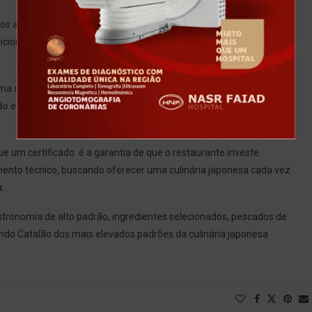
 alimentos, conservação dos pescados, higiene, controle de
icionais japonesas e padronização dos processos, seguindo
 das poucas profissionais certificadas da região, tornando-se, até
ão e do Sudeste Goiano com uma chef detentora dessa proficiência
e um certificado: é a garantia de que o restaurante investe
ento técnico, buscando oferecer uma culinária japonesa cada vez
.
stronomia de alto padrão, ingredientes selecionados, pescados de
ando Catalão dos mais elevados padrões da culinária japonesa