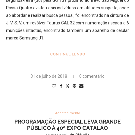
segunda-feira (30) pela GO 139 próximo ao trevo São Miguel do
Passa Quatro avistou dois indivíduos em atitudes suspeita, onde
ao abordar e realizar busca pessoal, foi encontrado na cintura de
J. V. S. V. um revólver Taurus CAL 32 com numeração riscada e 6
munições intactas, encontrado também um aparelho de celular
marca Samsung J1.
CONTINUE LENDO
31 de julho de 2018
0 comentário
Acontecimento
PROGRAMAÇÃO ESPECIAL LEVA GRANDE
PÚBLICO À 40ª EXPO CATALÃO