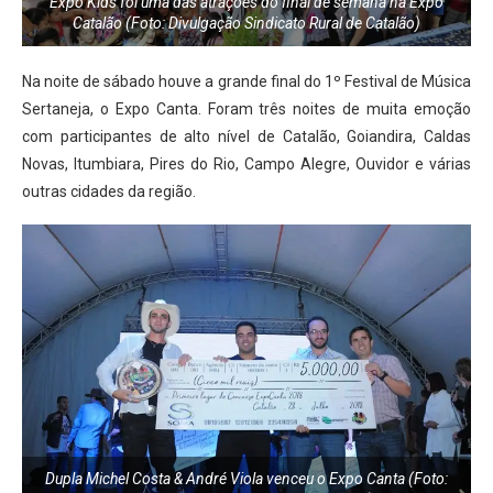
Expo Kids foi uma das atrações do final de semana na Expo
Catalão (Foto: Divulgação Sindicato Rural de Catalão)
Na noite de sábado houve a grande final do 1º Festival de Música
Sertaneja, o Expo Canta. Foram três noites de muita emoção
com participantes de alto nível de Catalão, Goiandira, Caldas
Novas, Itumbiara, Pires do Rio, Campo Alegre, Ouvidor e várias
outras cidades da região.
Dupla Michel Costa & André Viola venceu o Expo Canta (Foto: