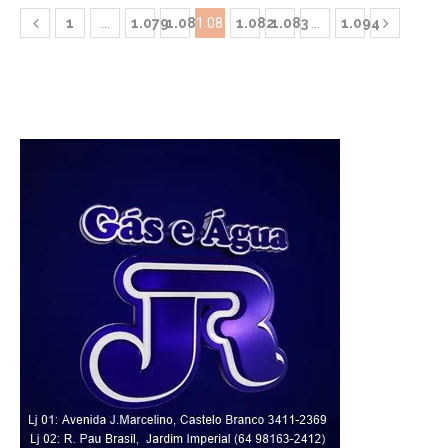
1
…
1.079
1.080
1.081
1.082
1.083
…
1.094