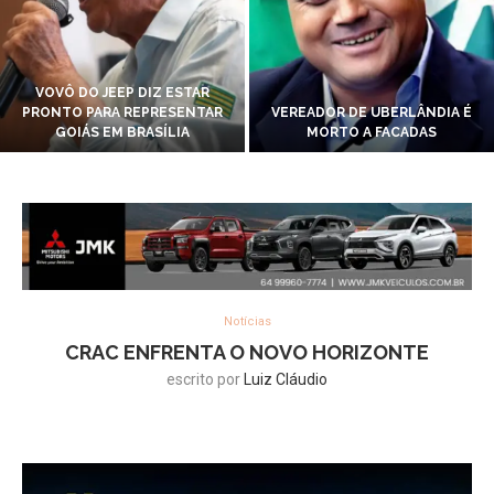
VOVÔ DO JEEP DIZ ESTAR
PRONTO PARA REPRESENTAR
VEREADOR DE UBERLÂNDIA É
GOIÁS EM BRASÍLIA
MORTO A FACADAS
Notícias
CRAC ENFRENTA O NOVO HORIZONTE
escrito por
Luiz Cláudio