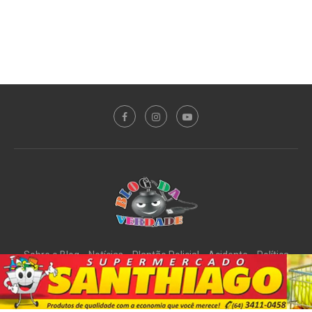
Sobre o Blog
Notícias
Plantão Policial
Acidente
Política
Esporte
@2020 - All Right Reserved. Designed and Developed by
PortalDev