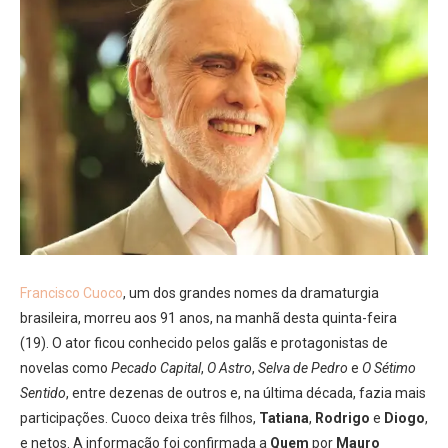
Francisco Cuoco
, um dos grandes nomes da dramaturgia
brasileira, morreu aos 91 anos, na manhã desta quinta-feira
(19). O ator ficou conhecido pelos galãs e protagonistas de
novelas como
Pecado Capital
,
O Astro
,
Selva de Pedro
e
O Sétimo
Sentido
, entre dezenas de outros e, na última década, fazia mais
participações. Cuoco deixa três filhos,
Tatiana
,
Rodrigo
e
Diogo
,
e netos. A informação foi confirmada a
Quem
por
Mauro