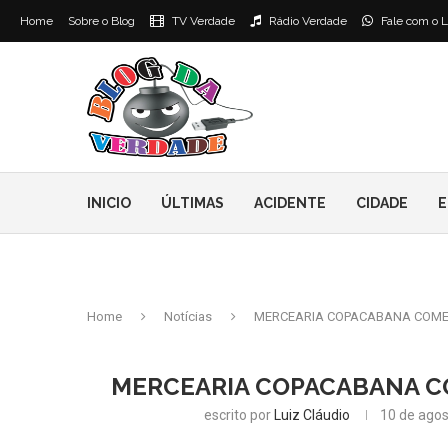
Home
Sobre o Blog
TV Verdade
Rádio Verdade
Fale com o L
INICIO
ÚLTIMAS
ACIDENTE
CIDADE
E
Home
Notícias
MERCEARIA COPACABANA COMEM
MERCEARIA COPACABANA CO
escrito por
Luiz Cláudio
10 de agos