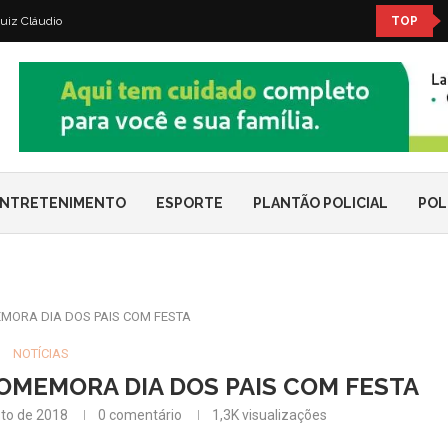
uiz Cláudio
TOP
NTRETENIMENTO
ESPORTE
PLANTÃO POLICIAL
POL
ORA DIA DOS PAIS COM FESTA
NOTÍCIAS
MEMORA DIA DOS PAIS COM FESTA
to de 2018
0 comentário
1,3K
visualizações