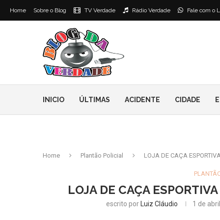
Home
Sobre o Blog
TV Verdade
Rádio Verdade
Fale com o L
INICIO
ÚLTIMAS
ACIDENTE
CIDADE
E
Home
Plantão Policial
LOJA DE CAÇA ESPORTIVA
PLANTÃO
LOJA DE CAÇA ESPORTIVA
escrito por
Luiz Cláudio
1 de abri