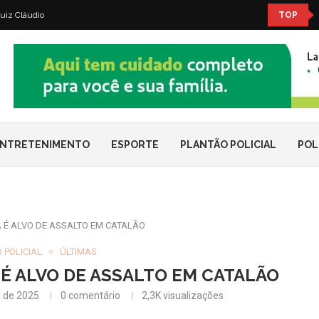
uiz Cláudio
TOP
NTRETENIMENTO
ESPORTE
PLANTÃO POLICIAL
POL
 É ALVO DE ASSALTO EM CATALÃO
 POLICIAL
ÚLTIMAS
 É ALVO DE ASSALTO EM CATALÃO
l de 2025
0 comentário
2,3K
visualizações