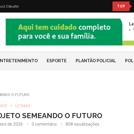
uiz Cláudio
TOP
NTRETENIMENTO
ESPORTE
PLANTÃO POLICIAL
POL
ANDO O FUTURO
DADE
ÚLTIMAS
OJETO SEMEANDO O FUTURO
eiro de 2026
0 comentário
808
visualizações