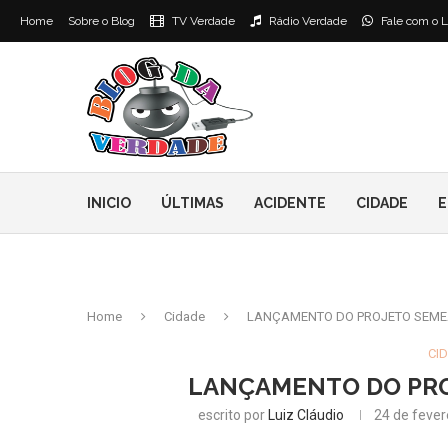
Home
Sobre o Blog
TV Verdade
Rádio Verdade
Fale com o L
INICIO
ÚLTIMAS
ACIDENTE
CIDADE
E
Home
Cidade
LANÇAMENTO DO PROJETO SEME
CI
LANÇAMENTO DO PR
escrito por
Luiz Cláudio
24 de fever