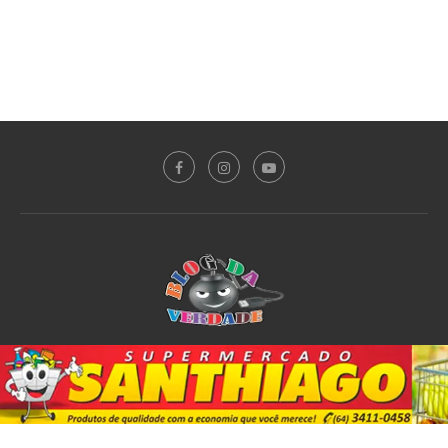
Sobre o Blog
Notícias
Plantão Policial
Acidente
Política
Esporte
@2020 - All Right Reserved. Designed and Developed by
PortalDev