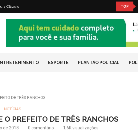
uiz Cláudio
TOP
NTRETENIMENTO
ESPORTE
PLANTÃO POLICIAL
POL
FEITO DE TRÊS RANCHOS
NOTÍCIAS
 O PREFEITO DE TRÊS RANCHOS
ho de 2018
0 comentário
1,6K
visualizações