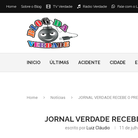
Home
Sobre o Blog
TV Verdade
Rádio Verdade
Fale com o L
INICIO
ÚLTIMAS
ACIDENTE
CIDADE
E
Home
Notícias
JORNAL VERDADE RECEBE O PRE
JORNAL VERDADE RECEBE
escrito por
Luiz Cláudio
11 de jul