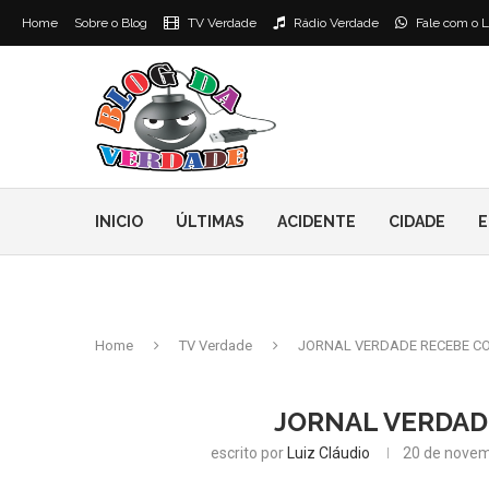
Home
Sobre o Blog
TV Verdade
Rádio Verdade
Fale com o L
INICIO
ÚLTIMAS
ACIDENTE
CIDADE
E
Home
TV Verdade
JORNAL VERDADE RECEBE C
JORNAL VERDAD
escrito por
Luiz Cláudio
20 de novem