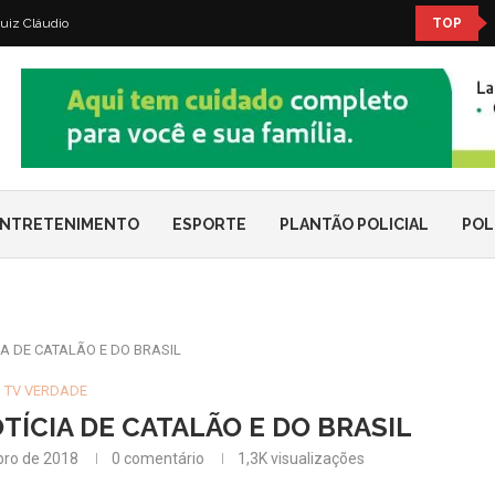
uiz Cláudio
TOP
NTRETENIMENTO
ESPORTE
PLANTÃO POLICIAL
POL
A DE CATALÃO E DO BRASIL
TV VERDADE
TÍCIA DE CATALÃO E DO BRASIL
bro de 2018
0 comentário
1,3K
visualizações