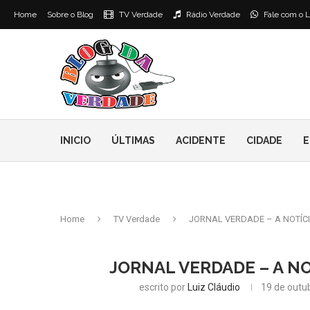
Home
Sobre o Blog
TV Verdade
Rádio Verdade
Fale com o L
INICIO
ÚLTIMAS
ACIDENTE
CIDADE
E
Home
TV Verdade
JORNAL VERDADE – A NOTÍCI
JORNAL VERDADE – A NO
escrito por
Luiz Cláudio
19 de outu