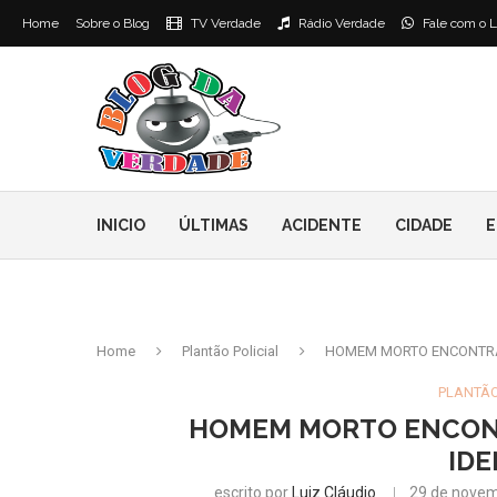
Home
Sobre o Blog
TV Verdade
Rádio Verdade
Fale com o L
INICIO
ÚLTIMAS
ACIDENTE
CIDADE
E
Home
Plantão Policial
HOMEM MORTO ENCONTRA
PLANTÃO
HOMEM MORTO ENCONT
IDE
escrito por
Luiz Cláudio
29 de novem