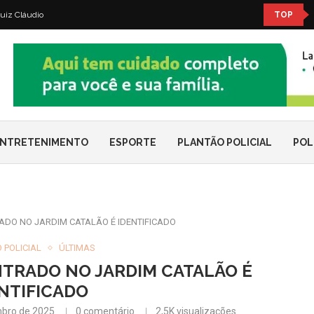
uiz Cláudio
TOP
NTRETENIMENTO
ESPORTE
PLANTÃO POLICIAL
POL
DO NO JARDIM CATALÃO É IDENTIFICADO
 POLICIAL
ÚLTIMAS
RADO NO JARDIM CATALÃO É
NTIFICADO
bro de 2025
0 comentário
2,5K
visualizações